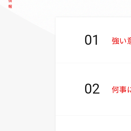
強い
何事