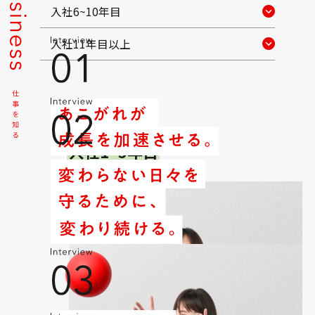
入社6~10年目
入社11年目以上
入社1~5年目
アプリケーションの要件定義・設計・製造・テスト・移行
入社1~5年目
理系
インベスターサービス部 決済系Ｇ
R.I.
基盤システムの要件定義・設計・製造・テスト・移行
入社1~5年目
理系
リテールソリューション部 バンキングホストＧ
A.I.