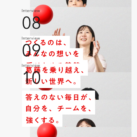
S.M.
基盤システムの要件定義・設計・製造・テスト・移行
入社6~10年目
文系
デジタル推進部 デジタルビジネスＧ
M.T.
入社11年目以上
基盤システムの要件定義・設計・製造・テスト・移行
入社11年目以上
文系
プラットフォーム統括部 運用管理室運用第 1Ｇ
K.Y.
IT ソリューションの企画・プロジェクト管理
入社11年目以上
文系
デジタル推進部 デジタルビジネスＧ
R.S.
IT ソリューションの企画・プロジェクト管理
入社11年目以上
理系